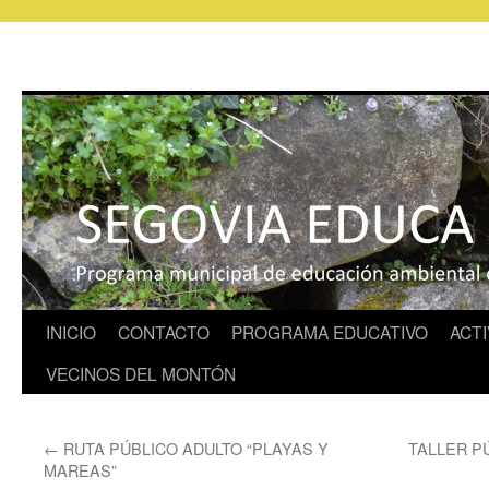
INICIO
CONTACTO
PROGRAMA EDUCATIVO
ACTI
VECINOS DEL MONTÓN
←
RUTA PÚBLICO ADULTO “PLAYAS Y
TALLER P
MAREAS”